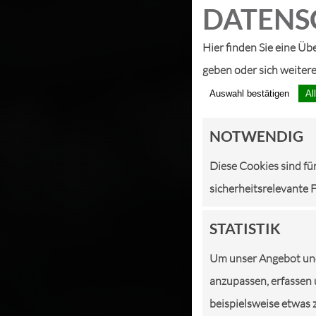
DATEN­S
Hier finden Sie eine Üb
geben oder sich weiter
Auswahl bestätigen
Al
NOTWENDIG
Diese Cookies sind fü
sicherheitsrelevante 
STATISTIK
Um unser Angebot und 
anzupassen, erfassen 
beispielsweise etwas 