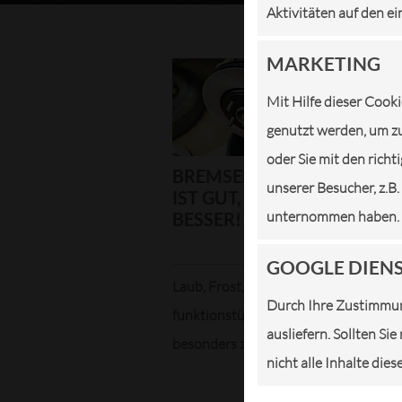
Aktivitäten auf den ei
MARKETING
Mit Hilfe dieser Cooki
genutzt werden, um zu
oder Sie mit den rich
BREMSENSERVICE: VORSI
unserer Besucher, z.B
IST GUT, ABER KONTROLLE
unternommen haben.
BESSER!
GOOGLE DIEN
Laub, Frost, Glätte, Eis – gute,
Durch Ihre Zustimmun
funktionstüchtige Bremsen sind ganz
ausliefern. Sollten Si
besonders zu dieser ...
nicht alle Inhalte die