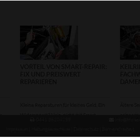
VORTEIL VON SMART-REPAIR:
KEILRI
FIX UND PREISWERT
FACHW
REPARIEREN
DAME
Kleine Reparaturen für kleines Geld. Ein
Ältere S
de
Widerspruch? Nein, nicht mit Smart-
erinnern:
0441 36104259
info@kfz-se
Repair. Mit d...
Keilrieme
Impressum
|
Haftungsausschluss
|
Datenschutz
|
Barrierefreiheit