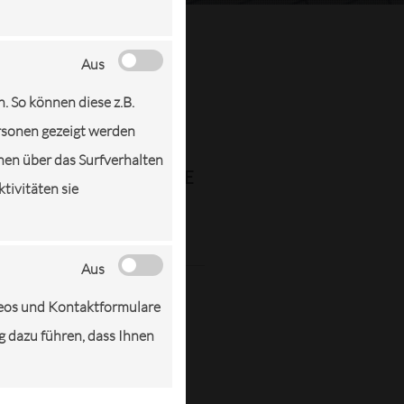
Aus
n. So können diese z.B.
ersonen gezeigt werden
nen über das Surfverhalten
ATTERIE: MANGELNDE
tivitäten sie
NG IST HÄUFIGSTE
ENURSACHE
Aus
 Akku schlapp macht. Die
deos und Kontaktformulare
gehört zu den größten
ng dazu führen, dass Ihnen
ellen im Auto. I...