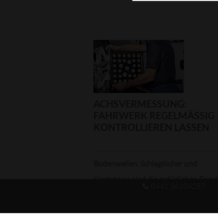
ACHSVERMESSUNG:
FAHRWERK REGELMÄSSIG K
ONTROLLIEREN LASSEN
Bodenwellen, Schlaglöcher und
Kantsteine sind die natürlichen Fein
0441 36104257
eines jeden Autos. B...