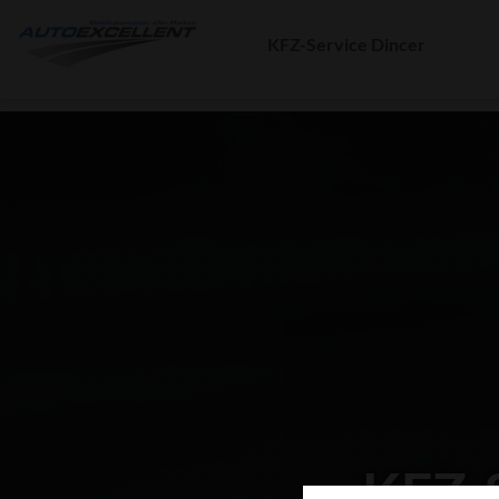
KFZ-Service Dincer
KFZ-