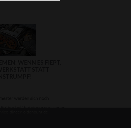
EMEN: WENN ES FIEPT,
ERKSTATT STATT
NSTRUMPF!
emester werden sich noch
 Früher half bei einem gerissenen
rvice-dincer-oldenburg.de
n zu...