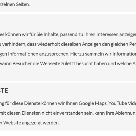
nzelnen Seiten.
es können wir für Sie Inhalte, passend zu Ihren Interessen anzeige
 verhindern, dass wiederholt dieselben Anzeigen den gleichen P
tigen Informationen anzusprechen. Hierzu sammeln wir Informatio
CHT
REGELMÄSSIGER ÖLWECHSEL: F
AUTOB
. wann Besucher die Webseite zuletzt besucht haben und welche Ak
ÜR EIN LANGES M
WARTU
OTORLEBEN
PANN
STE
Der Motor ist das Herzstück des Autos.
Wenn der
g für diese Dienste können wir Ihnen Google Maps, YouTube Vi
Deshalb sollte ihm höchste
Batterie 
e mit diesen Diensten nicht einverstanden sein, kann Ihre Ablehnu
Aufmerksamkeit geschenk...
Schwachst
ser Website angezeigt werden.