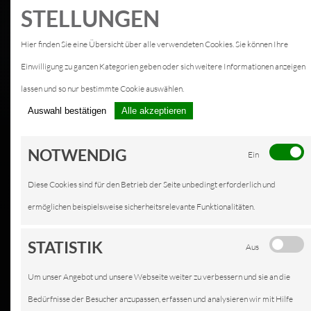
STELLUNGEN
Hier finden Sie eine Übersicht über alle verwendeten Cookies. Sie können Ihre
Einwilligung zu ganzen Kategorien geben oder sich weitere Informationen anzeigen
lassen und so nur bestimmte Cookie auswählen.
Auswahl bestätigen
Alle akzeptieren
NOTWENDIG
Ein
Diese Cookies sind für den Betrieb der Seite unbedingt erforderlich und
ermöglichen beispielsweise sicherheitsrelevante Funktionalitäten.
STATISTIK
Aus
Um unser Angebot und unsere Webseite weiter zu verbessern und sie an die
Bedürfnisse der Besucher anzupassen, erfassen und analysieren wir mit Hilfe