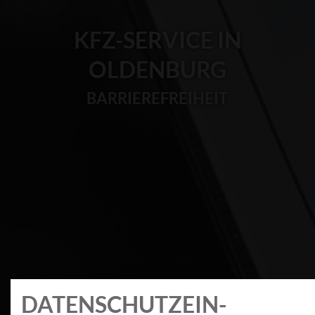
KFZ-SERVICE IN
OLDENBURG
BARRIEREFREIHEIT
DATEN­SCHUTZ­EIN­